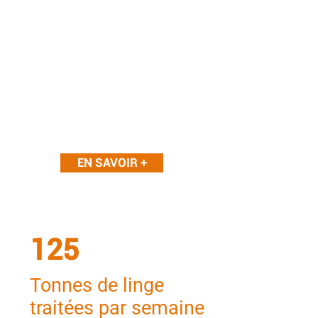
L'affectation est le traitement
individuel du linge pour chaque
client.
EN SAVOIR +
125
Tonnes de linge
traitées par semaine